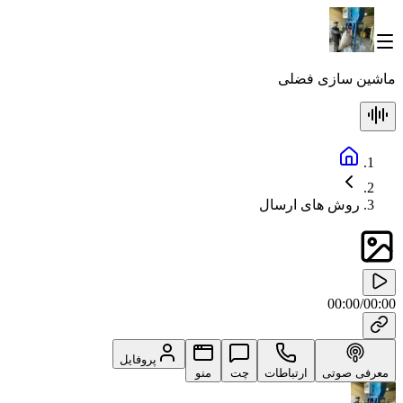
ماشین سازی فضلی
روش های ارسال
00:00
/
00:00
پروفایل
معرفی صوتی
ارتباطات
چت
منو